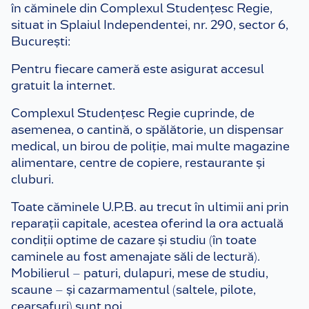
4. Timp liber
în căminele din Complexul Studențesc Regie,
situat in Splaiul Independentei, nr. 290, sector 6,
5. PoliJobs
București:
6. Centrul de Consiliere si Orientare în Carieră
Pentru fiecare cameră este asigurat accesul
gratuit la internet.
7. Bibliotecă
Complexul Studențesc Regie cuprinde, de
8. Transport
asemenea, o cantină, o spălătorie, un dispensar
medical, un birou de poliție, mai multe magazine
alimentare, centre de copiere, restaurante și
cluburi.
Toate căminele U.P.B. au trecut în ultimii ani prin
reparații capitale, acestea oferind la ora actuală
condiții optime de cazare și studiu (în toate
caminele au fost amenajate săli de lectură).
Mobilierul – paturi, dulapuri, mese de studiu,
scaune – și cazarmamentul (saltele, pilote,
cearșafuri) sunt noi.