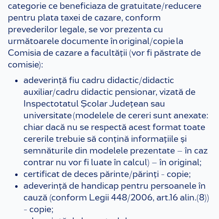
categorie ce beneficiaza de gratuitate/reducere
pentru plata taxei de cazare, conform
prevederilor legale, se vor prezenta cu
următoarele documente în original/copie la
Comisia de cazare a facultății (vor fi păstrate de
comisie):
adeverinţă fiu cadru didactic/didactic
auxiliar/cadru didactic pensionar, vizată de
Inspectotatul Școlar Județean sau
universitate (modelele de cereri sunt anexate:
chiar dacă nu se respectă acest format toate
cererile trebuie să conțină informațiile și
semnăturile din modelele prezentate – în caz
contrar nu vor fi luate în calcul) – în original;
certificat de deces părinte/părinți - copie;
adeverinţă de handicap pentru persoanele în
cauză (conform Legii 448/2006, art.16 alin.(8))
- copie;