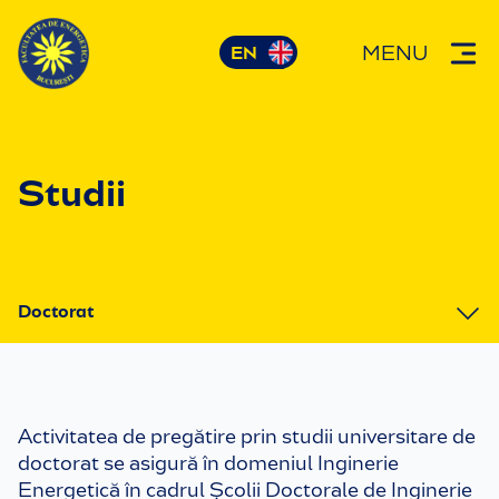
MENU
Studii
Doctorat
1. Licență
2. Masterat
Activitatea de pregătire prin studii universitare de
3. Doctorat
doctorat se asigură în domeniul Inginerie
Energetică în cadrul Școlii Doctorale de Inginerie