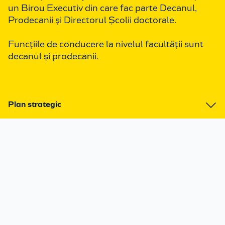
un Birou Executiv din care fac parte Decanul,
Prodecanii și Directorul Școlii doctorale.
Funcțiile de conducere la nivelul facultății sunt
decanul și prodecanii.
Plan strategic
1. Biroul executiv
2. Consiliul facultății
3. Organigramă
4. Plan strategic