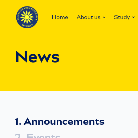
Home
About us
Study
News
1. Announcements
2. Events