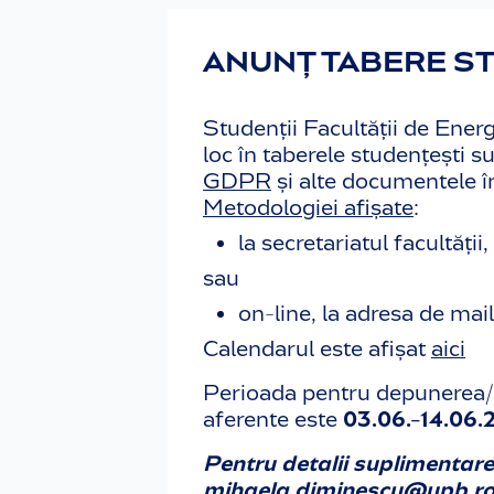
ANUNȚ TABERE ST
Studenții Facultății de Ener
loc în taberele studențești 
GDPR
și alte documentele 
Metodologiei afișate
:
la secretariatul facultății,
sau
on-line, la adresa de mai
Calendarul este afișat
aici
Perioada pentru depunerea/t
aferente este
03.06.-14.06.
Pentru detalii suplimentare
mihaela.diminescu@upb.r