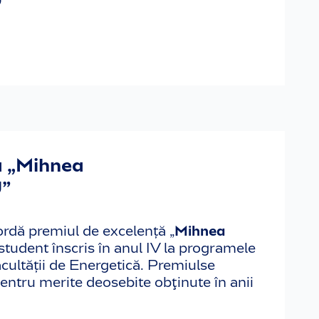
ă „Mihnea
”
rdă premiul de excelență „
Mihnea
 student înscris în anul IV la programele
acultății de Energetică. Premiulse
ntru merite deosebite obţinute în anii