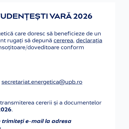
UDENȚEȘTI VARĂ 2026
getică care doresc să beneficieze de un
sunt rugați să depună
cererea
,
declarația
însoțitoare/doveditoare conform
l
secretariat.energetica@upb.ro
ransmiterea cererii și a documentelor
2026
.
 trimiteți e-mail la adresa
o