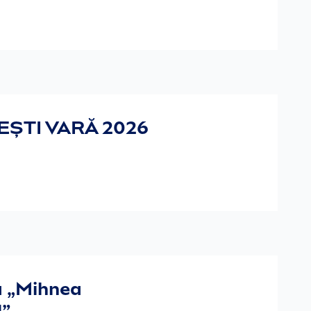
ȘTI VARĂ 2026
ă „Mihnea
”