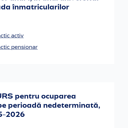
da înmatricularilor
tic activ
ctic pensionar
S pentru ocuparea
 pe perioadă nedeterminată,
25-2026