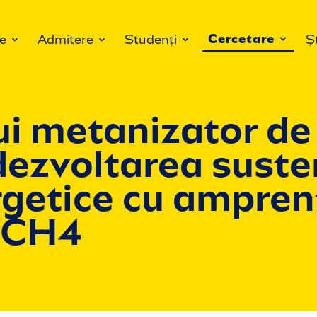
Cercetare
e
Admitere
Studenți
Șt
i metanizator de 
dezvoltarea suste
rgetice cu ampren
oCH4