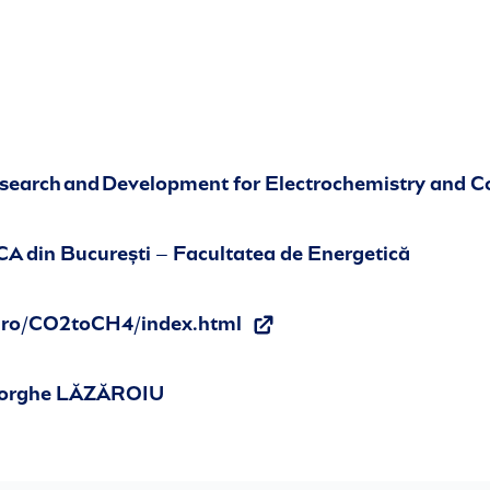
Research and Development for Electrochemistry and
 din București – Facultatea de Energetică
.ro/CO2toCH4/index.html
heorghe LĂZĂROIU