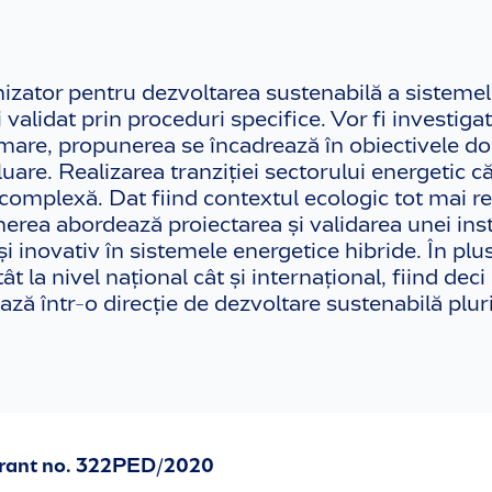
nizator pentru dezvoltarea sustenabilă a sisteme
 validat prin proceduri specifice. Vor fi investig
mare, propunerea se încadrează în obiectivele 
e. Realizarea tranziției sectorului energetic ca
plexă. Dat fiind contextul ecologic tot mai restr
erea abordează proiectarea și validarea unei inst
̦i inovativ în sistemele energetice hibride. În pl
a nivel național cât și internațional, fiind deci 
ă într-o direcție de dezvoltare sustenabilă plur
Grant no. 322PED/2020