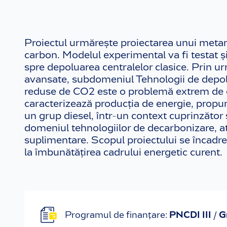
Proiectul urmărește proiectarea unui meta
carbon. Modelul experimental va fi testat și
spre depoluarea centralelor clasice. Prin ur
avansate, subdomeniul Tehnologii de depoluar
reduse de CO2 este o problemă extrem de com
caracterizează producția de energie, propun
un grup diesel, într-un context cuprinzător s
domeniul tehnologiilor de decarbonizare, atât l
suplimentare. Scopul proiectului se încadreaz
la îmbunătățirea cadrului energetic curent.
Programul de finanțare:
PNCDI III / 