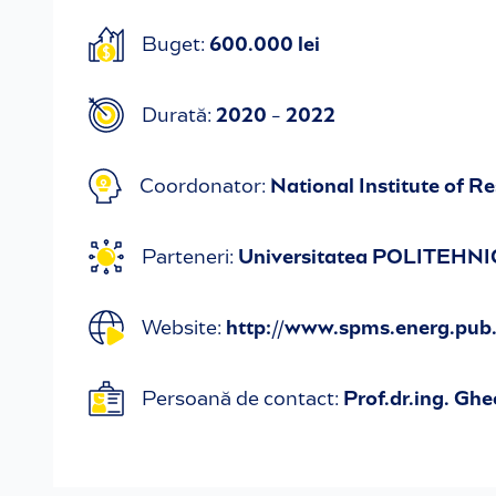
Buget:
600.000 lei
Durată:
2020 - 2022
Coordonator:
National Institute of 
Parteneri:
Universitatea POLITEHNICA
Website:
http://www.spms.energ.pub
Persoană de contact:
Prof.dr.ing. G