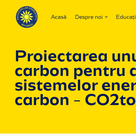
Acasă
Despre noi
Educați
Proiectarea unu
carbon pentru 
sistemelor ene
carbon - CO2t